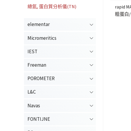
總氮, 蛋白質分析儀(TN)
rapid M
粗蛋白
elementar
Micromeritics
IEST
Freeman
POROMETER
L&C
Navas
FONTIJNE